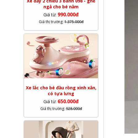
Xe đẩy 2 chiều 3 bánh 098 - ghế
ngả cho bé nằm
990.000đ
Giá từ:
Giá thị trường:
1.375.000đ
Xe lắc cho bé đầu rồng xinh xắn,
có tựa lưng
650.000đ
Giá từ:
Giá thị trường:
928.000đ