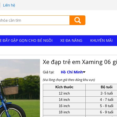
Liên hệ
E ĐẨY GẬP GỌN CHO BÉ NGỒI
XE ĐA NĂNG
KHUYẾN MÃI
Xe đạp trẻ em Xaming 06 
Giá tại:
Hồ Chí Minh
(Vui lòng chọn giá theo đúng khu vực)
Kích thước
Độ tuổi
12 inch
2- 5 tuổi
14 inch
4 - 7 tuổi
16 inch
5 - 8 tuổi
18 inch
6 - 9 tuổi