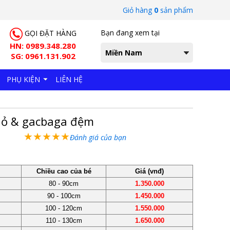
Giỏ hàng
0
sản phẩm
Bạn đang xem tại
GỌI ĐẶT HÀNG
HN: 0989.348.280
Miền Nam
SG: 0961.131.902
PHỤ KIỆN
LIÊN HỆ
giỏ & gacbaga đệm
★
★
★
★
★
Đánh giá của bạn
Chiều cao của bé
Giá (vnđ)
80 - 90cm
1.350.000
90 - 100cm
1.450.000
100 - 120cm
1.550.000
110 - 130cm
1.650.000