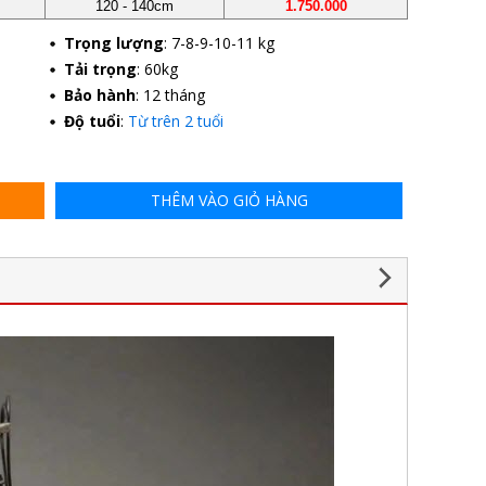
120 - 140cm
1.750.000
Trọng lượng
: 7-8-9-10-11 kg
Tải trọng
: 60kg
Bảo hành
: 12 tháng
Độ tuổi
:
Từ trên 2 tuổi
THÊM VÀO GIỎ HÀNG