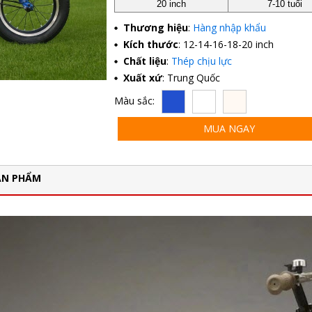
20 inch
7-10 tuổi
Thương hiệu
:
Hàng nhập khẩu
Kích thước
: 12-14-16-18-20 inch
Chất liệu
:
Thép chịu lực
Xuất xứ
: Trung Quốc
Màu sắc:
MUA NGAY
ẢN PHẨM