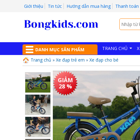
Giới thiệu
Tin tức
Hướng dẫn mua hàng
Thanh toán
TRANG CHỦ
X
DANH MỤC SẢN PHẨM
Trang chủ
»
Xe đạp trẻ em
»
Xe đạp cho bé
GIẢM
28 %