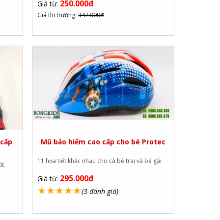
250.000đ
Giá từ:
Giá thị trường:
347.000đ
 cấp
Mũ bảo hiểm cao cấp cho bé Protec
11 họa tiết khác nhau cho cả bé trai và bé gái
ốt.
295.000đ
Giá từ:
★
★
★
★
★
(3 đánh giá)