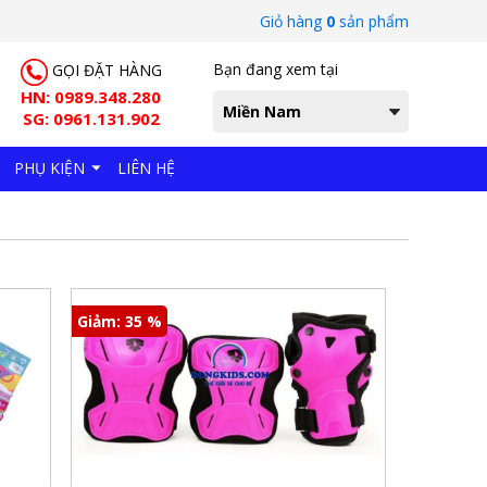
Giỏ hàng
0
sản phẩm
Bạn đang xem tại
GỌI ĐẶT HÀNG
HN: 0989.348.280
Miền Nam
SG: 0961.131.902
PHỤ KIỆN
LIÊN HỆ
Giảm: 35 %