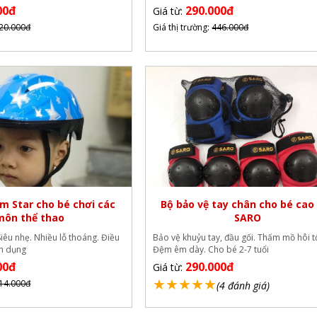
00đ
290.000đ
Giá từ:
20.000đ
Giá thị trường:
446.000đ
m Star cho bé chơi các
Bộ bảo vệ tay chân cho bé cao
môn thể thao
SARO
iêu nhẹ. Nhiều lỗ thoáng. Điều
Bảo vệ khuỷu tay, đầu gối. Thấm mồ hôi t
ện dụng
Đệm êm dày. Cho bé 2-7 tuổi
00đ
290.000đ
Giá từ:
★
★
★
★
★
14.000đ
(4 đánh giá)