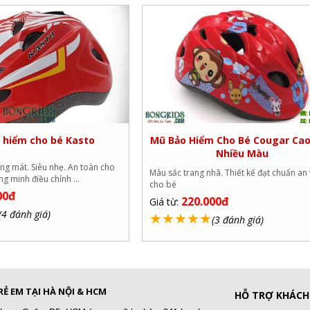
 hiểm cho bé Kasto
Mũ Bảo Hiểm Cho Bé Cougar Cao
Nhiều Màu
áng mát. Siêu nhẹ. An toàn cho
Màu sắc trang nhã. Thiết kế đạt chuẩn an
g minh điều chỉnh ...
cho bé
00đ
220.000đ
Giá từ:
(4 đánh giá)
★
★
★
★
★
(3 đánh giá)
Ẻ EM TẠI HÀ NỘI & HCM
HỖ TRỢ KHÁCH