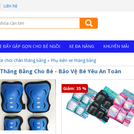
Liên hệ
E ĐẨY GẬP GỌN CHO BÉ NGỒI
XE ĐA NĂNG
KHUYẾN MÃI
Xe chòi chân thăng bằng
»
Phụ kiện xe thăng bằng
 Thăng Bằng Cho Bé - Bảo Vệ Bé Yêu An Toàn
Giảm: 35 %