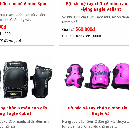
chân cho bé 6 món Sport
Bộ bảo vệ tay chân 6 món cao
Flying Eagle Valiant
huỷu tay+ 2 đầu gối và 2 bàn
Vỏ nhựa PP chịu lực. Đệm mút, nylon thấ
dụng. Chất dày và ...
tốt mồ hôi
00đ
560.000đ
Giá từ:
14.000đ
Giá thị trường:
861.000đ
(3 đánh giá)
tay chân 6 món cao cấp
Bộ bảo vệ tay chân 6 món Fly
ing Eagle Cobet
Eagle V5
ược va đập mạnh, phần đệm mút
Hàng cao cấp. Gồm 2 đầu gối + 2 khuỷu t
t mồ hôi ...
lòng bàn tay. Chất liệu chống va ...