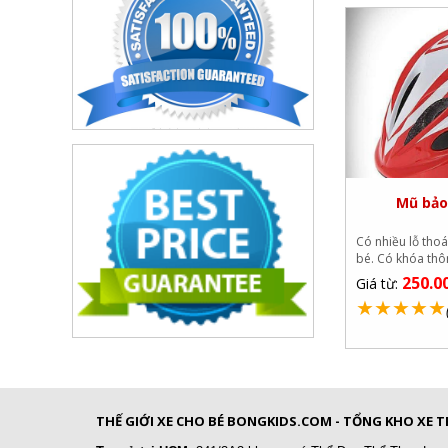
Mũ bảo
Có nhiều lỗ tho
bé. Có khóa thôn
250.0
Giá từ:
★
★
★
★
★
THẾ GIỚI XE CHO BÉ BONGKIDS.COM - TỔNG KHO XE TR