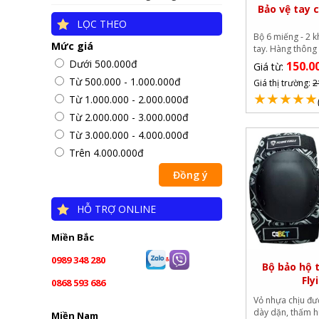
Bảo vệ tay 
LỌC THEO
Bộ 6 miếng - 2 k
Mức giá
tay. Hàng thông 
Dưới 500.000đ
150.0
Giá từ:
Từ 500.000 - 1.000.000đ
Giá thị trường:
2
★
★
★
★
★
Từ 1.000.000 - 2.000.000đ
Từ 2.000.000 - 3.000.000đ
Từ 3.000.000 - 4.000.000đ
Trên 4.000.000đ
HỖ TRỢ ONLINE
Miền Bắc
0989 348 280
Bộ bảo hộ 
Fly
0868 593 686
Vỏ nhựa chịu đ
dày dặn, thấm hú
Miền Nam