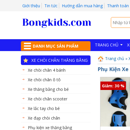
Giới thiệu
Tin tức
Hướng dẫn mua hàng
Thanh toán
TRANG CHỦ
X
DANH MỤC SẢN PHẨM
Trang chủ
»
XE CHÒI CHÂN THĂNG BẰNG
Phụ Kiện Xe
Xe chòi chân 4 bánh
Xe chòi chân ô tô
Giảm: 30 %
Xe thăng bằng cho bé
Xe chòi chân scooter
Xe lắc tay cho bé
Xe đạp chòi chân
Phụ kiện xe thăng bằng