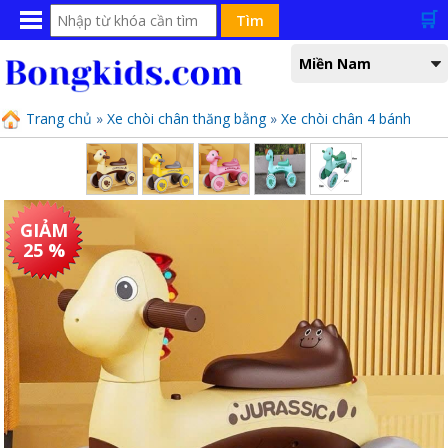
🛒
Bạn đang xem tại
Miền Nam
Trang chủ
»
Xe chòi chân thăng bằng
»
Xe chòi chân 4 bánh
GIẢM
25 %