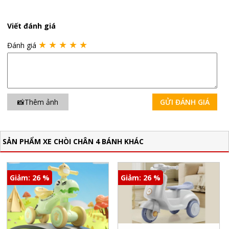
Viết đánh giá
★
★
★
★
★
Đánh giá
📸Thêm ảnh
GỬI ĐÁNH GIÁ
SẢN PHẨM XE CHÒI CHÂN 4 BÁNH KHÁC
Giảm: 26 %
Giảm: 26 %