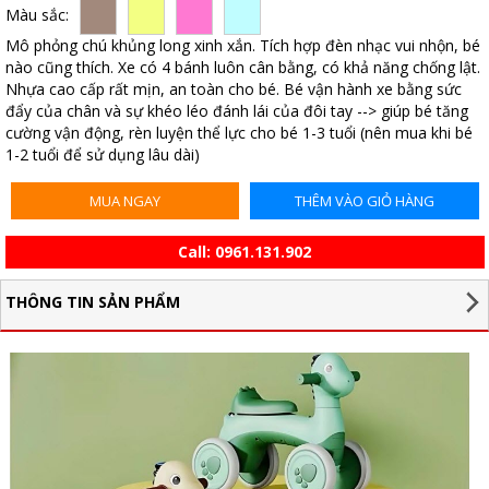
Màu sắc:
Mô phỏng chú khủng long xinh xắn. Tích hợp đèn nhạc vui nhộn, bé
nào cũng thích. Xe có 4 bánh luôn cân bằng, có khả năng chống lật.
Nhựa cao cấp rất mịn, an toàn cho bé. Bé vận hành xe bằng sức
đẩy của chân và sự khéo léo đánh lái của đôi tay --> giúp bé tăng
cường vận động, rèn luyện thể lực cho bé 1-3 tuổi (nên mua khi bé
1-2 tuổi để sử dụng lâu dài)
MUA NGAY
THÊM VÀO GIỎ HÀNG
Call:
0961.131.902
THÔNG TIN SẢN PHẨM