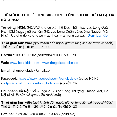
THẾ GIỚI XE CHO BÉ BONGKIDS.COM - TỔNG KHO XE TRẺ EM TẠI HÀ
NỘI & HCM
Trụ sở tại
HCM:
341/3A3 khu cư xá Thể Dục Thể Thao
Lạc Long Quân,
P5, HCM (ngay ngã ba hẻm 341 Lạc Long Quân và đường Nguyễn Văn
Phú) - Có chỗ đỗ xe ô tô-xe máy thoải mái trong cư xá. -
Xem bản đồ
.
Thời gian làm việc
(
quý khách đến ngoài giờ vui lòng liên hệ trước khi đến
)
Thứ 2 - Chủ nhật: từ 8h30 - 21h00
Hotline
: 0961.131.902 (call/zalo) // 0868.593.678
Web:
www.bongkids.com
-
www.thegioixechobe.com
Email:
shopbongkids@gmail.com
(cơ sở Hà Nội)
Facebook:
https://www.facebook.com/bongkidstoy
-
https://facebook.com/bongkidshcm
(cơ sở HCM)
Chi nhánh Hà Nội:
Số 69 ngõ 215 Định Công Thượng, Hoàng Mai, Hà
Nội (
ô tô đỗ cửa và quay đầu thoải mái
).
Thời gian làm việc
(
quý khách đến ngoài giờ vui lòng liên hệ trước khi đến
)
Thứ 2 - Thứ 7: Từ 8h - 20h //
Chủ nhật: T
ừ 9h30 - 20h
Hotline:
0989.348.280 // 0868.593.686 (call/zalo)