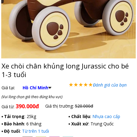
Xe chòi chân khủng long Jurassic cho bé
1-3 tuổi
★
★
★
★
★
Đánh giá của bạn
Giá tại:
Hồ Chí Minh
(Vui lòng chọn giá theo đúng khu vực)
390.000đ
Giá thị trường:
520.000đ
Giá từ:
Tải trọng
: 25kg
Chất liệu
:
Nhựa cao cấp
Bảo hành
: 6 tháng
Xuất xứ
: Trung Quốc
Độ tuổi
:
Từ trên 1 tuổi