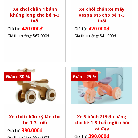
Xe chòi chân 4 bánh
Xe chòi chân xe máy
khủng long cho bé 1-3
vespa 816 cho bé 1-3
tuổi
tuổi
420.000đ
420.000đ
Giá từ:
Giá từ:
Giá thị trường:
567.000đ
Giá thị trường:
541.000đ
Giảm: 30 %
Giảm: 25 %
Xe chòi chân kỳ lân cho
Xe 3 bánh 219 đa năng
bé 1-3 tuổi
cho bé 1-3 tuổi ngồi chòi
và đạp
390.000đ
Giá từ:
390.000đ
Giá từ:
Giá thị trường:
557.000đ