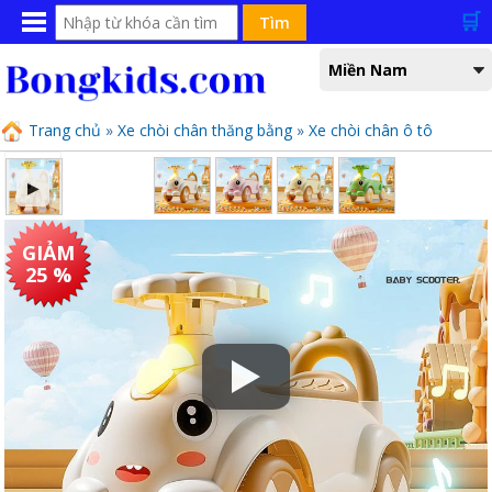
🛒
Bạn đang xem tại
Miền Nam
Trang chủ
»
Xe chòi chân thăng bằng
»
Xe chòi chân ô tô
▶
GIẢM
25 %