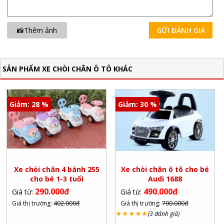
📸Thêm ảnh
GỬI ĐÁNH GIÁ
SẢN PHẨM XE CHÒI CHÂN Ô TÔ KHÁC
Giảm: 28 %
Giảm: 30 %
Xe chòi chân 4 bánh 255
Xe chòi chân ô tô cho bé
cho bé 1-3 tuổi
Audi 1688
290.000đ
490.000đ
Giá từ:
Giá từ:
Giá thị trường:
402.000đ
Giá thị trường:
700.000đ
★
★
★
★
★
(3 đánh giá)