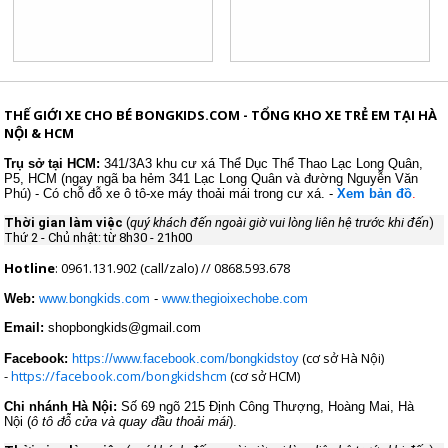
THẾ GIỚI XE CHO BÉ BONGKIDS.COM - TỔNG KHO XE TRẺ EM TẠI HÀ
NỘI & HCM
Trụ sở tại
HCM:
341/3A3 khu cư xá Thể Dục Thể Thao
Lạc Long Quân,
P5, HCM (ngay ngã ba hẻm 341 Lạc Long Quân và đường Nguyễn Văn
Phú) - Có chỗ đỗ xe ô tô-xe máy thoải mái trong cư xá. -
Xem bản đồ
.
Thời gian làm việc
(
quý khách đến ngoài giờ vui lòng liên hệ trước khi đến
)
Thứ 2 - Chủ nhật: từ 8h30 - 21h00
Hotline
: 0961.131.902 (call/zalo) // 0868.593.678
Web:
www.bongkids.com
-
www.thegioixechobe.com
Email:
shopbongkids@gmail.com
(cơ sở Hà Nội)
Facebook:
https://www.facebook.com/bongkidstoy
-
https://facebook.com/bongkidshcm
(cơ sở HCM)
Chi nhánh Hà Nội:
Số 69 ngõ 215 Định Công Thượng, Hoàng Mai, Hà
Nội (
ô tô đỗ cửa và quay đầu thoải mái
).