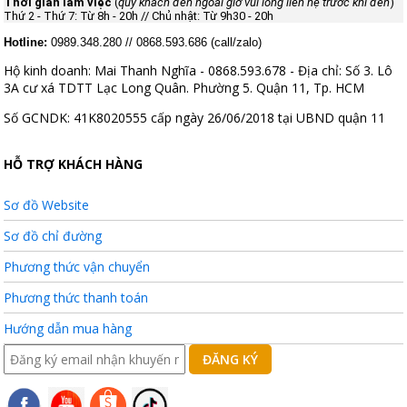
Thời gian làm việc
(
quý khách đến ngoài giờ vui lòng liên hệ trước khi đến
)
Thứ 2 - Thứ 7: Từ 8h - 20h //
Chủ nhật: T
ừ 9h30 - 20h
Hotline:
0989.348.280 // 0868.593.686 (call/zalo)
Hộ kinh doanh: Mai Thanh Nghĩa - 0868.593.678 - Địa chỉ: Số 3. Lô
3A cư xá TDTT Lạc Long Quân. Phường 5. Quận 11, Tp. HCM
Số GCNDK: 41K8020555 cấp ngày 26/06/2018 tại UBND quận 11
HỖ TRỢ KHÁCH HÀNG
Sơ đồ Website
Sơ đồ chỉ đường
Phương thức vận chuyển
Phương thức thanh toán
Hướng dẫn mua hàng