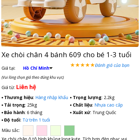
Xe chòi chân 4 bánh 609 cho bé 1-3 tuổi
★
★
★
★
★
Đánh giá của bạn
Giá tại:
Hồ Chí Minh
(Vui lòng chọn giá theo đúng khu vực)
Liên hệ
Giá từ:
Thương hiệu
:
Hàng nhập khẩu
Trọng lượng
: 2.2kg
Tải trọng
: 25kg
Chất liệu
:
Nhựa cao cấp
Bảo hành
: 6 tháng
Xuất xứ
: Trung Quốc
Độ tuổi
:
Từ trên 1 tuổi
Màu sắc:
Xe chòi chân ô tô hình khủng long kute. Tích hợp đèn nhạc vui