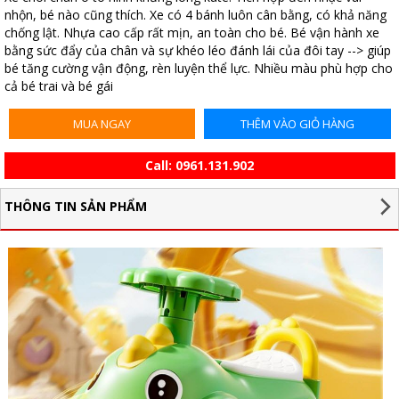
nhộn, bé nào cũng thích. Xe có 4 bánh luôn cân bằng, có khả năng
chống lật. Nhựa cao cấp rất mịn, an toàn cho bé. Bé vận hành xe
bằng sức đẩy của chân và sự khéo léo đánh lái của đôi tay --> giúp
bé tăng cường vận động, rèn luyện thể lực. Nhiều màu phù hợp cho
cả bé trai và bé gái
MUA NGAY
THÊM VÀO GIỎ HÀNG
Call:
0961.131.902
THÔNG TIN SẢN PHẨM